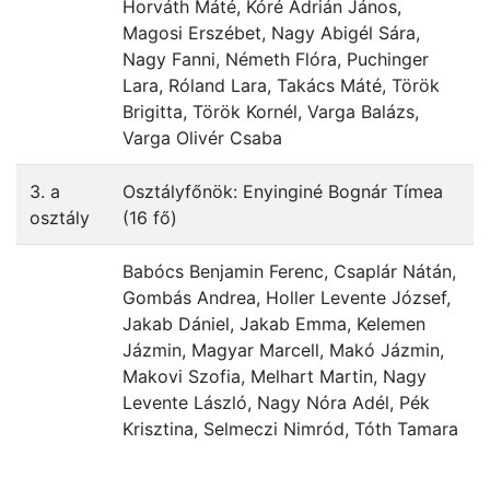
Horváth Máté, Kóré Adrián János,
Magosi Erszébet, Nagy Abigél Sára,
Nagy Fanni, Németh Flóra, Puchinger
Lara, Róland Lara, Takács Máté, Török
Brigitta, Török Kornél, Varga Balázs,
Varga Olivér Csaba
3. a
Osztályfőnök: Enyinginé Bognár Tímea
osztály
(16 fő)
Babócs Benjamin Ferenc, Csaplár Nátán,
Gombás Andrea, Holler Levente József,
Jakab Dániel, Jakab Emma, Kelemen
Jázmin, Magyar Marcell, Makó Jázmin,
Makovi Szofia, Melhart Martin, Nagy
Levente László, Nagy Nóra Adél, Pék
Krisztina, Selmeczi Nimród, Tóth Tamara