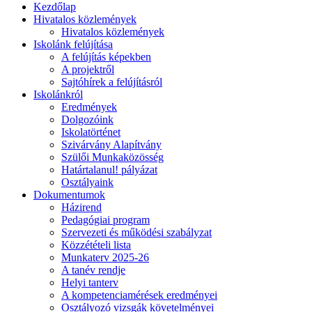
Kezdőlap
Hivatalos közlemények
Hivatalos közlemények
Iskolánk felújítása
A felújítás képekben
A projektről
Sajtóhírek a felújításról
Iskolánkról
Eredmények
Dolgozóink
Iskolatörténet
Szivárvány Alapítvány
Szülői Munkaközösség
Határtalanul! pályázat
Osztályaink
Dokumentumok
Házirend
Pedagógiai program
Szervezeti és működési szabályzat
Közzétételi lista
Munkaterv 2025-26
A tanév rendje
Helyi tanterv
A kompetenciamérések eredményei
Osztályozó vizsgák követelményei