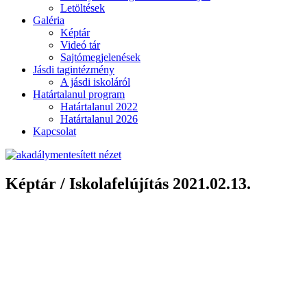
Letöltések
Galéria
Képtár
Videó tár
Sajtómegjelenések
Jásdi tagintézmény
A jásdi iskoláról
Határtalanul program
Határtalanul 2022
Határtalanul 2026
Kapcsolat
Képtár / Iskolafelújítás 2021.02.13.